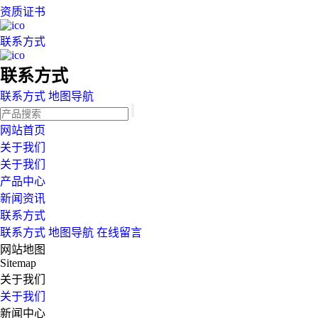
资质证书
联系方式
联系方式
联系方式
地图导航
网站首页
关于我们
关于我们
产品中心
新闻资讯
联系方式
联系方式
地图导航
在线留言
网站地图
Sitemap
关于我们
关于我们
新闻中心