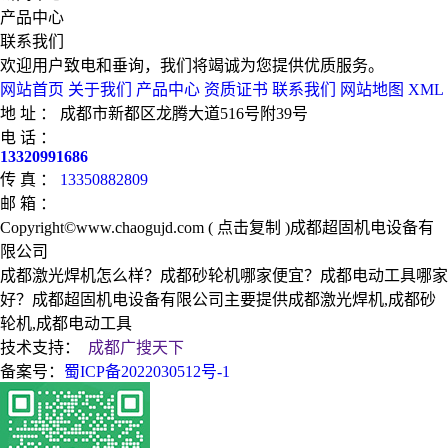
产品中心
联系我们
欢迎用户致电和垂询，我们将竭诚为您提供优质服务。
网站首页
关于我们
产品中心
资质证书
联系我们
网站地图
XML
地 址 ：
成都市新都区龙腾大道516号附39号
电 话 ：
13320991686
传 真 ：
13350882809
邮 箱 ：
Copyright©
www.chaogujd.com
(
点击复制
)成都超固机电设备有
限公司
成都激光焊机怎么样？成都砂轮机哪家便宜？成都电动工具哪家
好？成都超固机电设备有限公司主要提供成都激光焊机,成都砂
轮机,成都电动工具
技术支持：
成都广搜天下
备案号：
蜀ICP备2022030512号-1